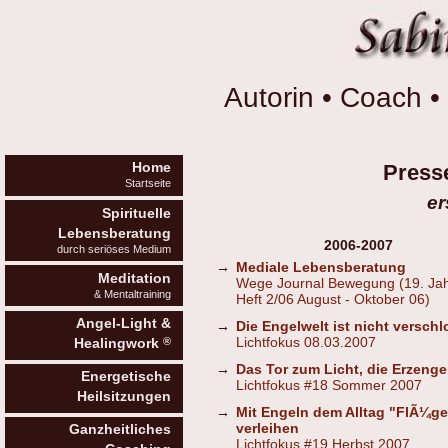
Autorin • Coach • 
Home
Press
Startseite
er
Spirituelle
Lebensberatung
2006-2007
durch seriöses Medium
→
Mediale Lebensberatung
Meditation
Wege Journal Bewegung (19. Ja
& Mentaltraining
Heft 2/06 August - Oktober 06)
Angel-Light &
→
Die Engelwelt ist nicht versch
Lichtfokus 08.03.2007
®
Healingwork
→
Das Tor zum Licht, die Erzenge
Energetische
Lichtfokus #18 Sommer 2007
Heilsitzungen
→
Mit Engeln dem Alltag "FlÃ¼ge
verleihen
Ganzheitliches
Lichtfokus #19 Herbst 2007